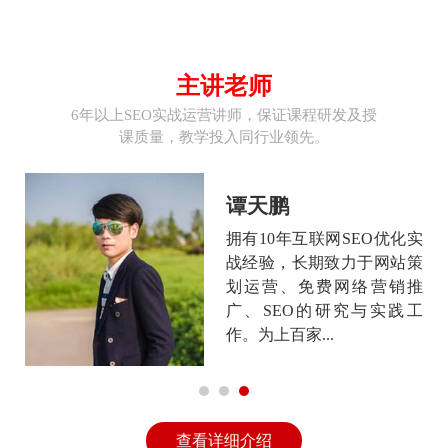
主讲老师
6年以上SEO实战运营讲师，保证课程研发及授
课质量，教学投入同行业领先。
谭艳
化实
从06年开始从事互联网工
站策
作，做技术出身，独自制作
销推
和优化排名成功的网站不下
践工
500家，拥有丰富的网站设
计、推广及电...
查看详细介绍