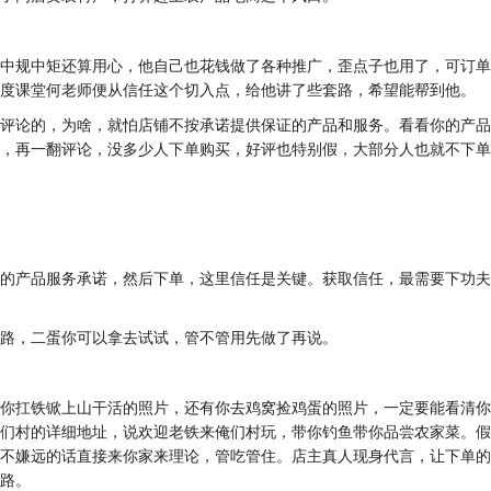
中规中矩还算用心，他自己也花钱做了各种推广，歪点子也用了，可订单
度课堂何老师便从信任这个切入点，给他讲了些套路，希望能帮到他。
评论的，为啥，就怕店铺不按承诺提供保证的产品和服务。看看你的产品
，再一翻评论，没多少人下单购买，好评也特别假，大部分人也就不下单
的产品服务承诺，然后下单，这里信任是关键。获取信任，最需要下功夫
路，二蛋你可以拿去试试，管不管用先做了再说。
你扛铁锨上山干活的照片，还有你去鸡窝捡鸡蛋的照片，一定要能看清你
们村的详细地址，说欢迎老铁来俺们村玩，带你钓鱼带你品尝农家菜。假
不嫌远的话直接来你家来理论，管吃管住。店主真人现身代言，让下单的
路。